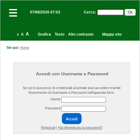
Cerca
:
07/08/2026 07:02
A
A
Grafica
Testo
Alto contrasto
Mappa sito
A
Sei qui:
Home
Accedi con Username e Password
Se sei in possesso di credenziali al portale puoi accedere tramite
l'inserimento di Username e Password nell'apposita form.
Utente:
Password:
Accedi
Registrati
|
Hai dimenticato la password?