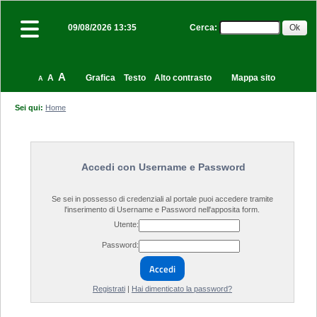
Cerca
:
09/08/2026 13:35
A
A
Grafica
Testo
Alto contrasto
Mappa sito
A
Sei qui:
Home
Accedi con Username e Password
Se sei in possesso di credenziali al portale puoi accedere tramite
l'inserimento di Username e Password nell'apposita form.
Utente:
Password:
Accedi
Registrati
|
Hai dimenticato la password?