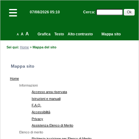
Cerca
:
07/08/2026 05:10
A
A
Grafica
Testo
Alto contrasto
Mappa sito
A
Sei qui:
Home
»
Mappa del sito
Mappa sito
Home
Informazioni
Accesso area riservata
Istruzioni e manuali
F.A.Q.
Accessibilità
Privacy
Assistenza Elenco di Merito
Elenco di merito
Richiesta iscrizione per Elenco di Merito