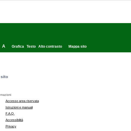
A
Grafica
Testo
Alto contrasto
Mappa sito
sito
rmazioni
Accesso area riservata
Istruzioni e manuali
F.A.Q.
Accessibilità
Privacy