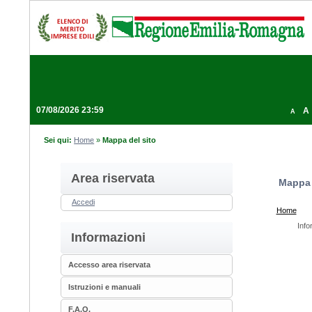
07/08/2026 23:59
A
A
Sei qui:
Home
»
Mappa del sito
Area riservata
Mappa 
Accedi
Home
Info
Informazioni
Accesso area riservata
Istruzioni e manuali
F.A.Q.