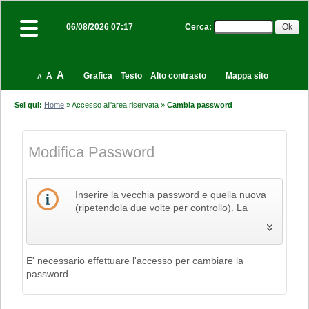
Cerca
:
06/08/2026 07:17
A
A
Grafica
Testo
Alto contrasto
Mappa sito
A
Sei qui:
Home
»
Accesso all'area riservata
»
Cambia password
Modifica Password
Inserire la vecchia password e quella nuova
(ripetendola due volte per controllo). La
nuova password deve contenere un minimo
di 8 caratteri (utilizzando lettere e almeno 2
numeri) fino ad un massimo di 20. E'
consigliato l'uso di lettere maiuscole e
E' necessario effettuare l'accesso per cambiare la
minuscole oltre che un carattere speciale tra .
password
(punto) e _ (underscore).