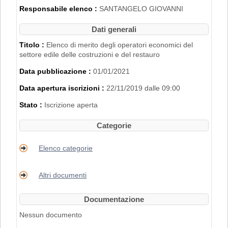
2007".
Responsabile elenco :
SANTANGELO GIOVANNI
L'iscrizione nell'Elenco di Merito è inoltre
subordinata al possesso dei requisiti
Dati generali
disciplinati con
Delibera di Giunta
Regionale n. 2153 del 22/11/2019
.
Titolo :
Elenco di merito degli operatori economici del
settore edile delle costruzioni e del restauro
PER RICHIEDERE L'ISCRIZIONE BISOGNA
Data pubblicazione :
01/01/2021
REGISTRARSI AL PORTALE. PER
MAGGIORI DETTAGLI RIGUARDO LA
Data apertura iscrizioni :
22/11/2019 dalle 09:00
PROCEDURA DI REGISTRAZIONE
CONSULTARE IL MANUALE ALLA VOCE
Stato :
Iscrizione aperta
"ACCESSO ALL'AREA RISERVATA"
.
Categorie
Elenco categorie
Altri documenti
Documentazione
Nessun documento