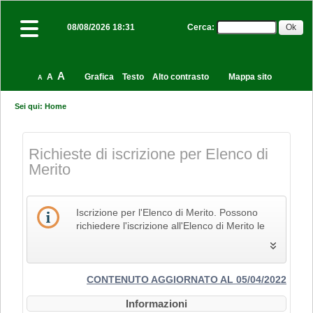
Cerca
:
08/08/2026 18:31
A
A
Grafica
Testo
Alto contrasto
Mappa sito
A
Sei qui:
Home
Richieste di iscrizione per Elenco di
Merito
Iscrizione per l'Elenco di Merito. Possono
richiedere l'iscrizione all'Elenco di Merito le
imprese che svolgono la propria attività nel
settore edile, delle costruzioni e del restauro
e che pertanto siano in possesso dei Codici
Identificativi Ateco relativi alle lettere F e R, di
CONTENUTO AGGIORNATO AL 05/04/2022
cui alla "Tabella dei titoli a sei cifre della
Informazioni
classificazione delle attività economiche Ateco