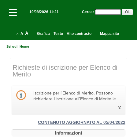
Cerca
:
10/08/2026 11:21
A
A
Grafica
Testo
Alto contrasto
Mappa sito
A
Sei qui:
Home
Richieste di iscrizione per Elenco di
Merito
Iscrizione per l'Elenco di Merito. Possono
richiedere l'iscrizione all'Elenco di Merito le
imprese che svolgono la propria attività nel
settore edile, delle costruzioni e del restauro
e che pertanto siano in possesso dei Codici
Identificativi Ateco relativi alle lettere F e R, di
CONTENUTO AGGIORNATO AL 05/04/2022
cui alla "Tabella dei titoli a sei cifre della
Informazioni
classificazione delle attività economiche Ateco