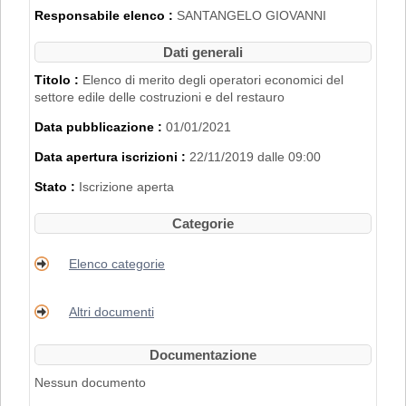
2007".
Responsabile elenco :
SANTANGELO GIOVANNI
L'iscrizione nell'Elenco di Merito è inoltre
subordinata al possesso dei requisiti
Dati generali
disciplinati con
Delibera di Giunta
Regionale n. 2153 del 22/11/2019
.
Titolo :
Elenco di merito degli operatori economici del
settore edile delle costruzioni e del restauro
PER RICHIEDERE L'ISCRIZIONE BISOGNA
Data pubblicazione :
01/01/2021
REGISTRARSI AL PORTALE. PER
MAGGIORI DETTAGLI RIGUARDO LA
Data apertura iscrizioni :
22/11/2019 dalle 09:00
PROCEDURA DI REGISTRAZIONE
CONSULTARE IL MANUALE ALLA VOCE
Stato :
Iscrizione aperta
"ACCESSO ALL'AREA RISERVATA"
.
Categorie
Elenco categorie
Altri documenti
Documentazione
Nessun documento