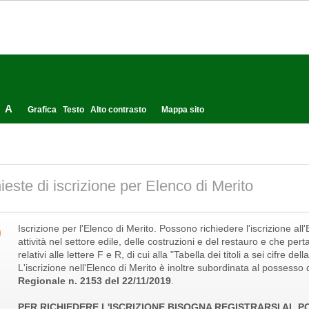
A
Grafica
Testo
Alto contrasto
Mappa sito
ieste di iscrizione per Elenco di Merito
Iscrizione per l'Elenco di Merito. Possono richiedere l'iscrizione al
attività nel settore edile, delle costruzioni e del restauro e che per
relativi alle lettere F e R, di cui alla "Tabella dei titoli a sei cifre 
L'iscrizione nell'Elenco di Merito è inoltre subordinata al possesso d
Regionale n. 2153 del 22/11/2019
.
PER RICHIEDERE L'ISCRIZIONE BISOGNA REGISTRARSI AL 