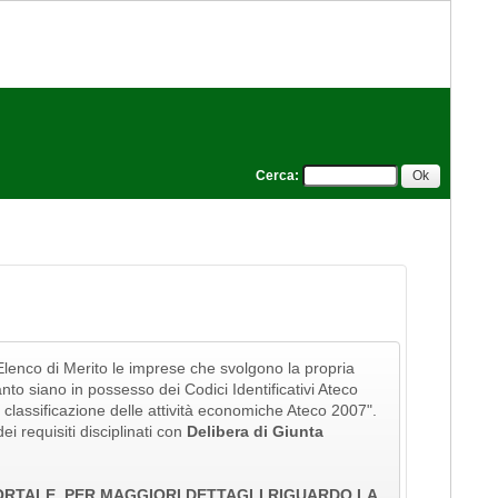
Cerca
:
l'Elenco di Merito le imprese che svolgono la propria
tanto siano in possesso dei Codici Identificativi Ateco
della classificazione delle attività economiche Ateco 2007".
ei requisiti disciplinati con
Delibera di Giunta
PORTALE. PER MAGGIORI DETTAGLI RIGUARDO LA