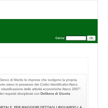
Cerca
:
l'Elenco di Merito le imprese che svolgono la propria
tanto siano in possesso dei Codici Identificativi Ateco
della classificazione delle attività economiche Ateco 2007".
ei requisiti disciplinati con
Delibera di Giunta
PORTALE. PER MAGGIORI DETTAGLI RIGUARDO LA