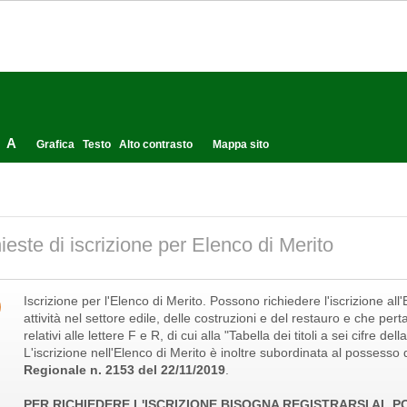
A
Grafica
Testo
Alto contrasto
Mappa sito
ieste di iscrizione per Elenco di Merito
Iscrizione per l'Elenco di Merito. Possono richiedere l'iscrizione al
attività nel settore edile, delle costruzioni e del restauro e che per
relativi alle lettere F e R, di cui alla "Tabella dei titoli a sei cifre 
L'iscrizione nell'Elenco di Merito è inoltre subordinata al possesso d
Regionale n. 2153 del 22/11/2019
.
PER RICHIEDERE L'ISCRIZIONE BISOGNA REGISTRARSI AL 