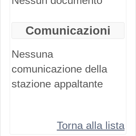
Nessun documento
RICHIEDERE
L'ISCRIZIONE
Comunicazioni
BISOGNA
REGISTRARSI
Nessuna
AL PORTALE.
comunicazione della
PER MAGGIORI
stazione appaltante
DETTAGLI
RIGUARDO LA
PROCEDURA DI
Torna alla lista