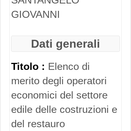
costruzioni e del
GIOVANNI
restauro e che
pertanto siano in
Dati generali
possesso dei
Titolo :
Elenco di
Codici
merito degli operatori
Identificativi Ateco
economici del settore
relativi alle lettere
edile delle costruzioni e
F e R, di cui alla
del restauro
"Tabella dei titoli a