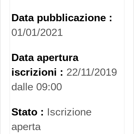
sei cifre della
Data pubblicazione :
classificazione
01/01/2021
delle attività
economiche Ateco
Data apertura
2007".
iscrizioni :
22/11/2019
L'iscrizione
dalle 09:00
nell'Elenco di
Merito è inoltre
Stato :
Iscrizione
subordinata al
aperta