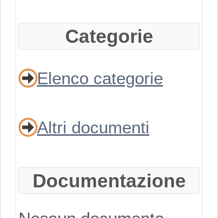
possesso dei
requisiti
Categorie
disciplinati con
Elenco categorie
Delibera di
Giunta Regionale
Altri documenti
n. 2153 del
22/11/2019
.
Documentazione
PER