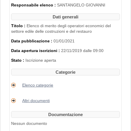
2007".
Responsabile elenco :
SANTANGELO GIOVANNI
L'iscrizione nell'Elenco di Merito è inoltre
subordinata al possesso dei requisiti
Dati generali
disciplinati con
Delibera di Giunta
Regionale n. 2153 del 22/11/2019
.
Titolo :
Elenco di merito degli operatori economici del
settore edile delle costruzioni e del restauro
PER RICHIEDERE L'ISCRIZIONE BISOGNA
Data pubblicazione :
01/01/2021
REGISTRARSI AL PORTALE. PER
MAGGIORI DETTAGLI RIGUARDO LA
Data apertura iscrizioni :
22/11/2019 dalle 09:00
PROCEDURA DI REGISTRAZIONE
CONSULTARE IL MANUALE ALLA VOCE
Stato :
Iscrizione aperta
"ACCESSO ALL'AREA RISERVATA"
.
Categorie
Elenco categorie
Altri documenti
Documentazione
Nessun documento