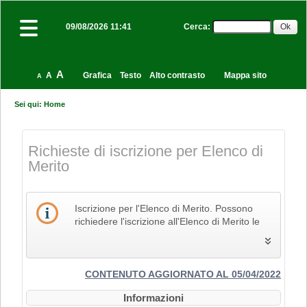
Cerca
:
09/08/2026 11:41
A
A
Grafica
Testo
Alto contrasto
Mappa sito
A
Sei qui:
Home
Richieste di iscrizione per Elenco di
Merito
Iscrizione per l'Elenco di Merito. Possono
richiedere l'iscrizione all'Elenco di Merito le
imprese che svolgono la propria attività nel
settore edile, delle costruzioni e del restauro
e che pertanto siano in possesso dei Codici
Identificativi Ateco relativi alle lettere F e R, di
CONTENUTO AGGIORNATO AL 05/04/2022
cui alla "Tabella dei titoli a sei cifre della
Informazioni
classificazione delle attività economiche Ateco