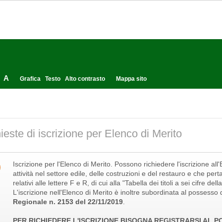
A
Grafica
Testo
Alto contrasto
Mappa sito
ieste di iscrizione per Elenco di Merito
Iscrizione per l'Elenco di Merito. Possono richiedere l'iscrizione al
attività nel settore edile, delle costruzioni e del restauro e che per
relativi alle lettere F e R, di cui alla "Tabella dei titoli a sei cifre 
L'iscrizione nell'Elenco di Merito è inoltre subordinata al possesso d
Regionale n. 2153 del 22/11/2019
.
PER RICHIEDERE L'ISCRIZIONE BISOGNA REGISTRARSI AL 