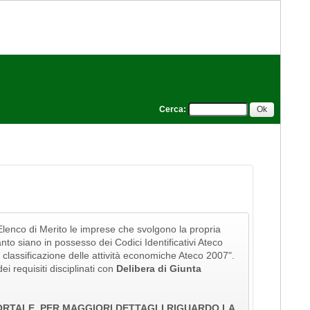
Cerca
:
l'Elenco di Merito le imprese che svolgono la propria
tanto siano in possesso dei Codici Identificativi Ateco
della classificazione delle attività economiche Ateco 2007".
ei requisiti disciplinati con
Delibera di Giunta
PORTALE. PER MAGGIORI DETTAGLI RIGUARDO LA