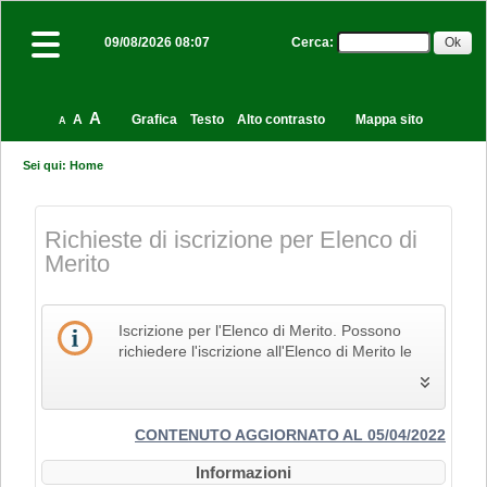
Cerca
:
09/08/2026 08:07
A
A
Grafica
Testo
Alto contrasto
Mappa sito
A
Sei qui:
Home
Richieste di iscrizione per Elenco di
Merito
Iscrizione per l'Elenco di Merito. Possono
richiedere l'iscrizione all'Elenco di Merito le
imprese che svolgono la propria attività nel
settore edile, delle costruzioni e del restauro
e che pertanto siano in possesso dei Codici
Identificativi Ateco relativi alle lettere F e R, di
CONTENUTO AGGIORNATO AL 05/04/2022
cui alla "Tabella dei titoli a sei cifre della
Informazioni
classificazione delle attività economiche Ateco