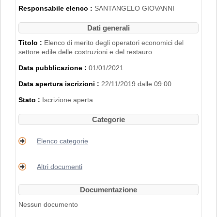
2007".
Responsabile elenco :
SANTANGELO GIOVANNI
L'iscrizione nell'Elenco di Merito è inoltre
subordinata al possesso dei requisiti
Dati generali
disciplinati con
Delibera di Giunta
Regionale n. 2153 del 22/11/2019
.
Titolo :
Elenco di merito degli operatori economici del
settore edile delle costruzioni e del restauro
PER RICHIEDERE L'ISCRIZIONE BISOGNA
Data pubblicazione :
01/01/2021
REGISTRARSI AL PORTALE. PER
MAGGIORI DETTAGLI RIGUARDO LA
Data apertura iscrizioni :
22/11/2019 dalle 09:00
PROCEDURA DI REGISTRAZIONE
CONSULTARE IL MANUALE ALLA VOCE
Stato :
Iscrizione aperta
"ACCESSO ALL'AREA RISERVATA"
.
Categorie
Elenco categorie
Altri documenti
Documentazione
Nessun documento